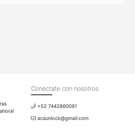
Conéctate con nosotros
ras
+52 7442860081
 ahora!
acaunlock@gmail.com