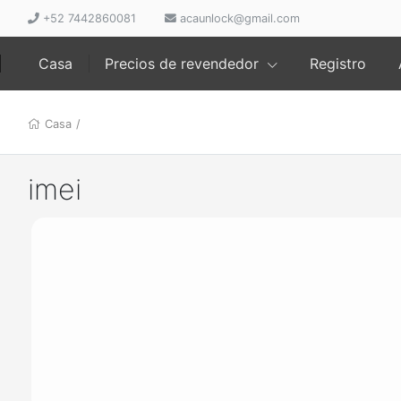
+52 7442860081
acaunlock@gmail.com
Casa
Precios de revendedor
Registro
Casa
/
imei